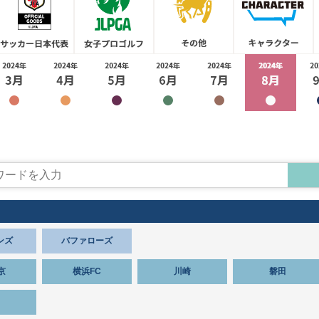
ンズ
バファローズ
京
横浜FC
川崎
磐田