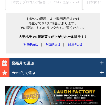
日本女子プロゴルフ協会（JLPGA）(@jlpga_official)がシェア
日本女子プロゴ
お使いの環境により動画表示または
再生ができない場合があります。
その際はこちらのリンクからご覧ください。
大里桃子 vs 菅沼菜々が上がりホール対決！！
対決Part1
｜
対決Part2
｜
対決Part3
カテゴリで選ぶ