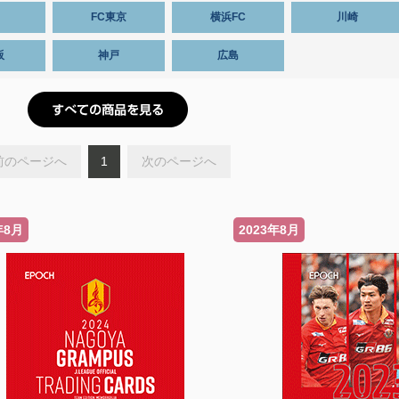
FC東京
横浜FC
川崎
阪
神戸
広島
前のページへ
1
次のページへ
年8月
2023年8月