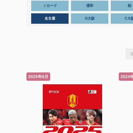
Ｊカード
浦和
柏
名古屋
G大阪
C大
2025年8月
2024