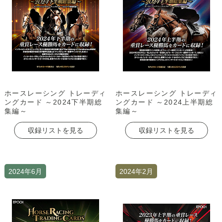
ホースレーシング トレーディ
ホースレーシング トレーディ
ングカード ～2024下半期総
ングカード ～2024上半期総
集編～
集編～
収録リストを見る
収録リストを見る
2024年6月
2024年2月