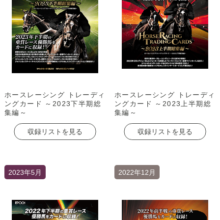
ホースレーシング トレーディ
ホースレーシング トレーディ
ングカード ～2023下半期総
ングカード ～2023上半期総
集編～
集編～
収録リストを見る
収録リストを見る
2023年5月
2022年12月