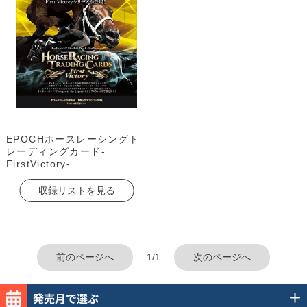
EPOCHホースレーシングト
レーディングカード-
FirstVictory-
収録リストを見る
前のページへ
1/1
次のページへ