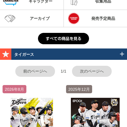
キャラクター
収集用品
アーカイブ
発売予定商品
タイガース
前のページへ
1/1
次のページへ
2026年8月
2025年12月