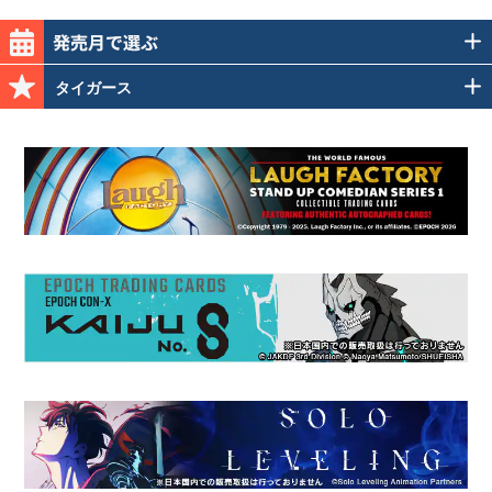
タイガース