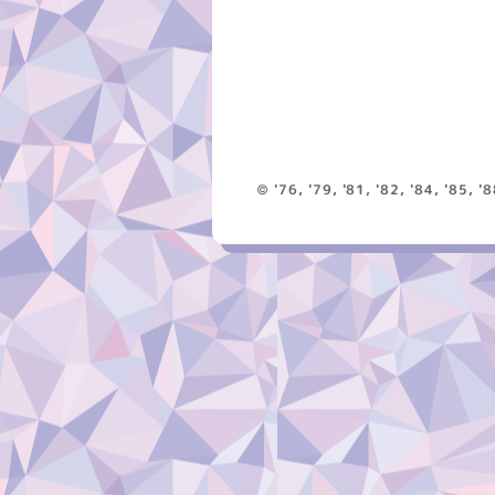
© '76, '79, '81, '82, '84, '85, '