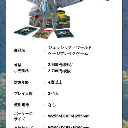
ジュラシック・ワールド
：
商品名
ケージブレイクゲーム
2,980円
/
希望
(税込)
：
小売価格
2,709円
(税抜)
：
4歳以上
対象年齢
：
2~4人
プレイ人数
：
なし
使用電池
パッケージ
：
W255×D103×H255mm
サイズ
：
W300×D155×H200mm
本体サイズ