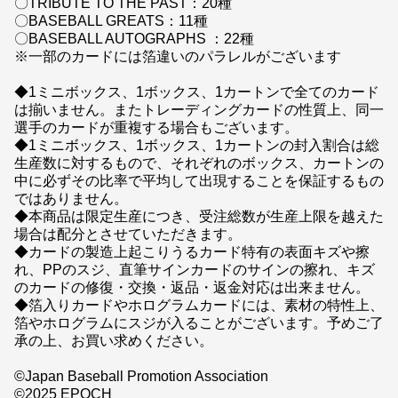
〇TRIBUTE TO THE PAST：20種
〇BASEBALL GREATS：11種
〇BASEBALL AUTOGRAPHS ：22種
※一部のカードには箔違いのパラレルがございます
◆1ミニボックス、1ボックス、1カートンで全てのカード
は揃いません。またトレーディングカードの性質上、同一
選手のカードが重複する場合もございます。
◆1ミニボックス、1ボックス、1カートンの封入割合は総
生産数に対するもので、それぞれのボックス、カートンの
中に必ずその比率で平均して出現することを保証するもの
ではありません。
◆本商品は限定生産につき、受注総数が生産上限を越えた
場合は配分とさせていただきます。
◆カードの製造上起こりうるカード特有の表面キズや擦
れ、PPのスジ、直筆サインカードのサインの擦れ、キズ
のカードの修復・交換・返品・返金対応は出来ません。
◆箔入りカードやホログラムカードには、素材の特性上、
箔やホログラムにスジが入ることがございます。予めご了
承の上、お買い求めください。
©Japan Baseball Promotion Association
©2025 EPOCH