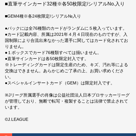
■直筆サインカード32種※各50枚限定/シリアルNo.入り
■GEM4種※各24枚限定/シリアル№入り
●パックには全76種類のカードがランダムに５枚入っています。
●カード記載内容、所属は2021年４月４日現在のものですが、入
国制限により合流出来なかった選手に関してはカード化されてお
りません。
●１ボックスでカード76種類すべては揃いません。
●直筆サインカードは各50枚限定封入です。
※トレーディングカードは限定生産のため、キズ、汚れ等による
交換はできません。あらかじめご了承の上、お買い求めくださ
い。
●スペシャルインサートカード（GEM）は限定封入です。
※Jリーグ所属選手の肖像は公益社団法人日本プロサッカーリーグ
が管理しており、無断で転写・複製することは法律で禁止されて
います。
©J.LEAGUE