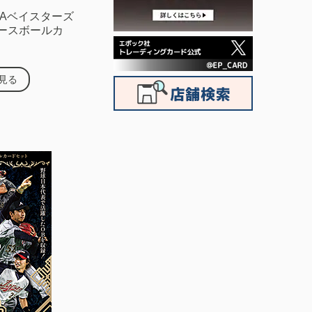
eNAベイスターズ
N ベースボールカ
見る